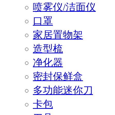
喷雾仪/洁面仪
口罩
家居置物架
造型梳
净化器
密封保鲜盒
多功能迷你刀
卡包