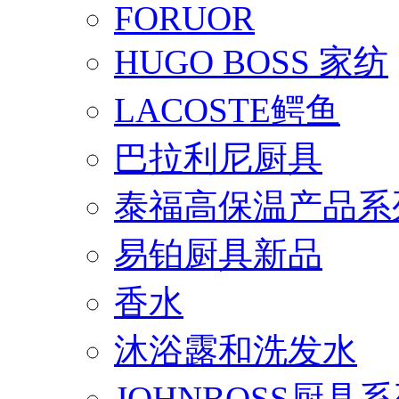
FORUOR
HUGO BOSS 家纺
LACOSTE鳄鱼
巴拉利尼厨具
泰福高保温产品系
易铂厨具新品
香水
沐浴露和洗发水
JOHNBOSS厨具