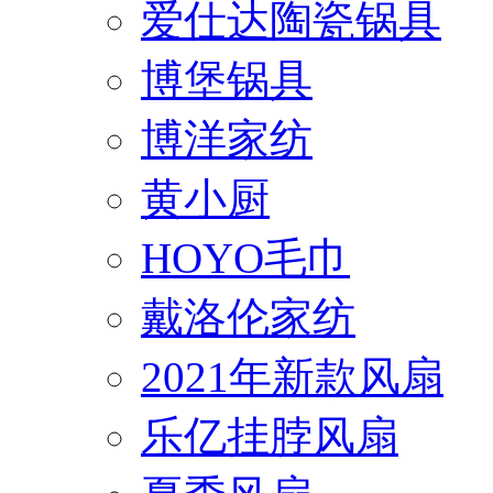
爱仕达陶瓷锅具
博堡锅具
博洋家纺
黄小厨
HOYO毛巾
戴洛伦家纺
2021年新款风扇
乐亿挂脖风扇