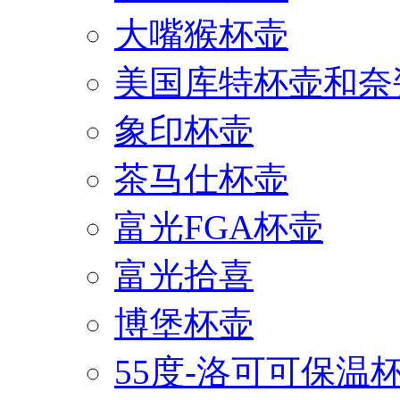
大嘴猴杯壶
美国库特杯壶和奈
象印杯壶
茶马仕杯壶
富光FGA杯壶
富光拾喜
博堡杯壶
55度-洛可可保温