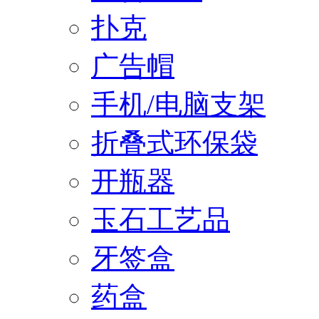
扑克
广告帽
手机/电脑支架
折叠式环保袋
开瓶器
玉石工艺品
牙签盒
药盒