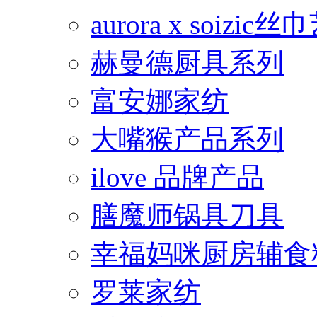
aurora x soiz
赫曼德厨具系列
富安娜家纺
大嘴猴产品系列
ilove 品牌产品
膳魔师锅具刀具
幸福妈咪厨房辅食
罗莱家纺