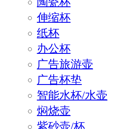
陶瓷杯
伸缩杯
纸杯
办公杯
广告旅游壶
广告杯垫
智能水杯/水壶
焖烧壶
紫砂壶/杯