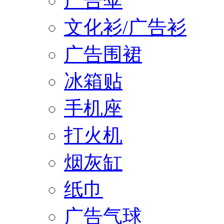
广告伞
文化衫/广告衫
广告围裙
冰箱贴
手机座
打火机
烟灰缸
纸巾
广告气球