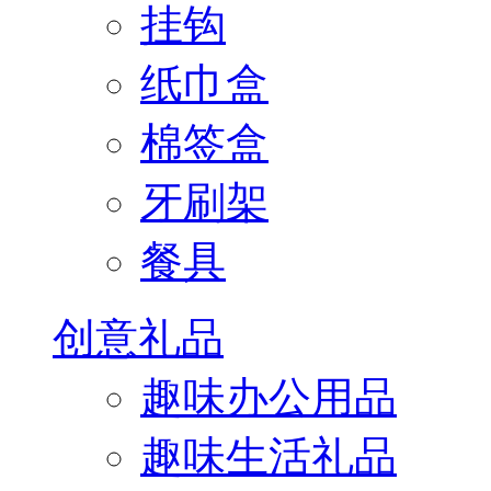
挂钩
纸巾盒
棉签盒
牙刷架
餐具
创意礼品
趣味办公用品
趣味生活礼品