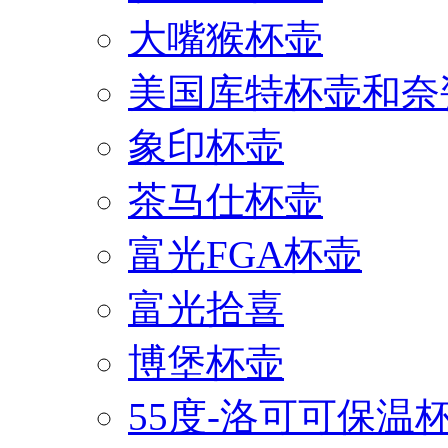
大嘴猴杯壶
美国库特杯壶和奈
象印杯壶
茶马仕杯壶
富光FGA杯壶
富光拾喜
博堡杯壶
55度-洛可可保温