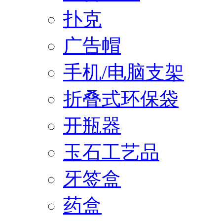
扑克
广告帽
手机/电脑支架
折叠式环保袋
开瓶器
玉石工艺品
牙签盒
药盒