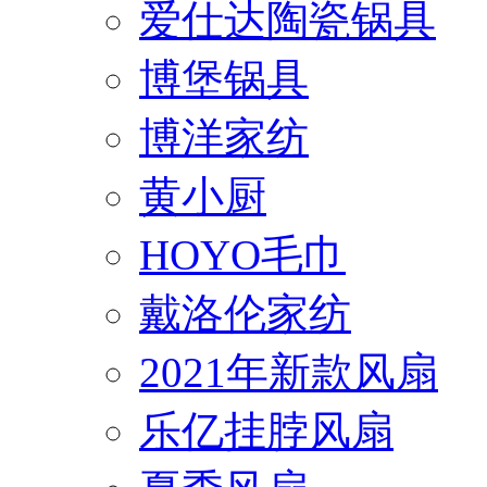
爱仕达陶瓷锅具
博堡锅具
博洋家纺
黄小厨
HOYO毛巾
戴洛伦家纺
2021年新款风扇
乐亿挂脖风扇