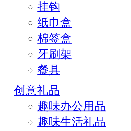
挂钩
纸巾盒
棉签盒
牙刷架
餐具
创意礼品
趣味办公用品
趣味生活礼品