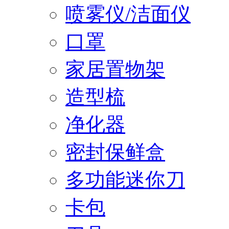
喷雾仪/洁面仪
口罩
家居置物架
造型梳
净化器
密封保鲜盒
多功能迷你刀
卡包