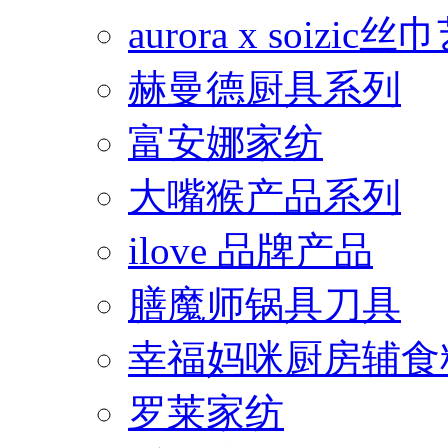
aurora x soiz
赫曼德厨具系列
富安娜家纺
大嘴猴产品系列
ilove 品牌产品
膳魔师锅具刀具
幸福妈咪厨房辅食
罗莱家纺