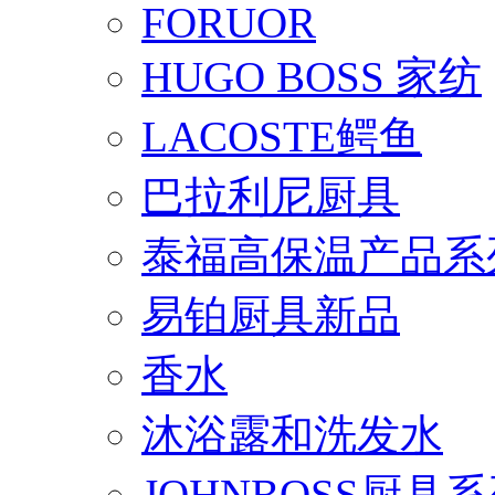
FORUOR
HUGO BOSS 家纺
LACOSTE鳄鱼
巴拉利尼厨具
泰福高保温产品系
易铂厨具新品
香水
沐浴露和洗发水
JOHNBOSS厨具