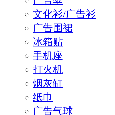
广告伞
文化衫/广告衫
广告围裙
冰箱贴
手机座
打火机
烟灰缸
纸巾
广告气球