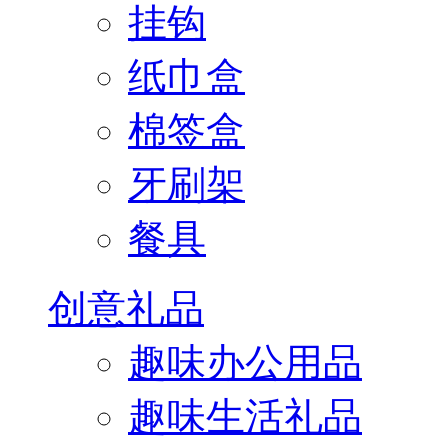
挂钩
纸巾盒
棉签盒
牙刷架
餐具
创意礼品
趣味办公用品
趣味生活礼品