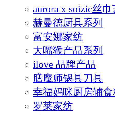
aurora x soiz
赫曼德厨具系列
富安娜家纺
大嘴猴产品系列
ilove 品牌产品
膳魔师锅具刀具
幸福妈咪厨房辅食
罗莱家纺