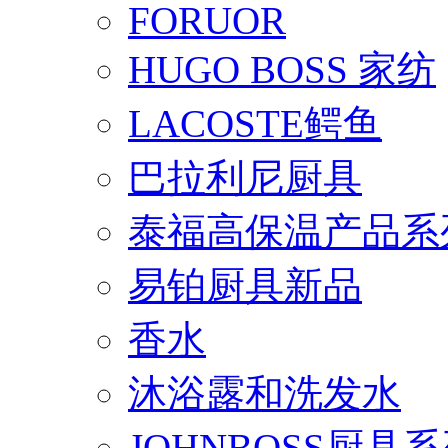
FORUOR
HUGO BOSS 家纺
LACOSTE鳄鱼
巴拉利尼厨具
泰福高保温产品系
易铂厨具新品
香水
沐浴露和洗发水
JOHNBOSS厨具