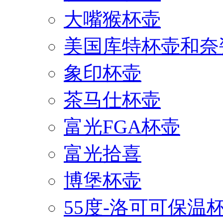
大嘴猴杯壶
美国库特杯壶和奈
象印杯壶
茶马仕杯壶
富光FGA杯壶
富光拾喜
博堡杯壶
55度-洛可可保温