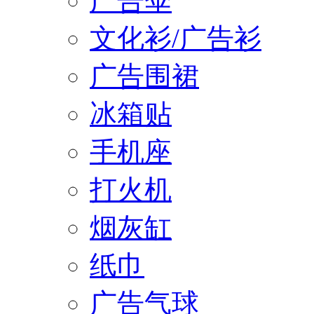
广告伞
文化衫/广告衫
广告围裙
冰箱贴
手机座
打火机
烟灰缸
纸巾
广告气球