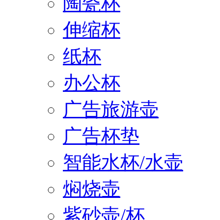
陶瓷杯
伸缩杯
纸杯
办公杯
广告旅游壶
广告杯垫
智能水杯/水壶
焖烧壶
紫砂壶/杯