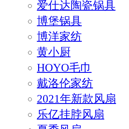
爱仕达陶瓷锅具
博堡锅具
博洋家纺
黄小厨
HOYO毛巾
戴洛伦家纺
2021年新款风扇
乐亿挂脖风扇