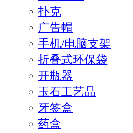
扑克
广告帽
手机/电脑支架
折叠式环保袋
开瓶器
玉石工艺品
牙签盒
药盒