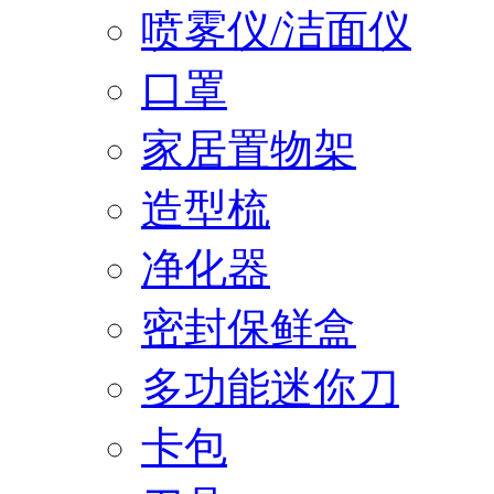
喷雾仪/洁面仪
口罩
家居置物架
造型梳
净化器
密封保鲜盒
多功能迷你刀
卡包