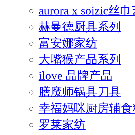
aurora x soiz
赫曼德厨具系列
富安娜家纺
大嘴猴产品系列
ilove 品牌产品
膳魔师锅具刀具
幸福妈咪厨房辅食
罗莱家纺