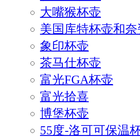
大嘴猴杯壶
美国库特杯壶和奈
象印杯壶
茶马仕杯壶
富光FGA杯壶
富光拾喜
博堡杯壶
55度-洛可可保温