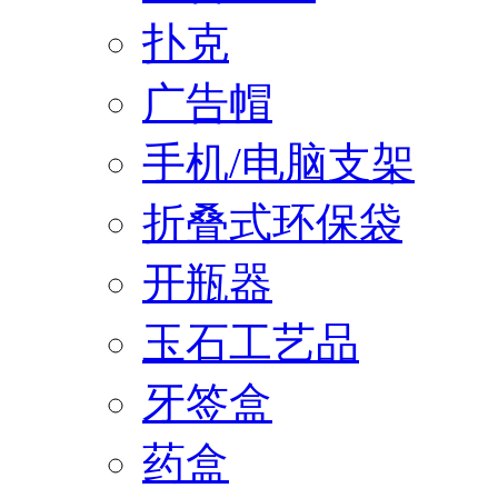
扑克
广告帽
手机/电脑支架
折叠式环保袋
开瓶器
玉石工艺品
牙签盒
药盒