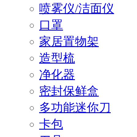
喷雾仪/洁面仪
口罩
家居置物架
造型梳
净化器
密封保鲜盒
多功能迷你刀
卡包