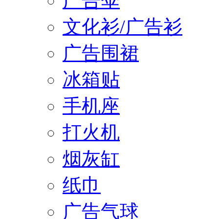
广告伞
文化衫/广告衫
广告围裙
冰箱贴
手机座
打火机
烟灰缸
纸巾
广告气球