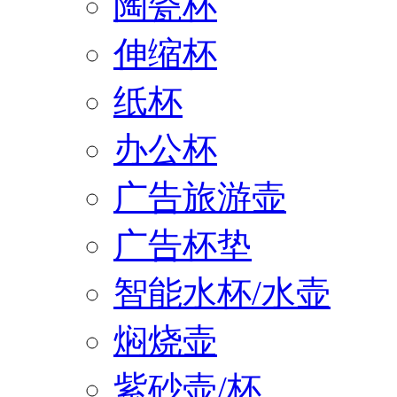
陶瓷杯
伸缩杯
纸杯
办公杯
广告旅游壶
广告杯垫
智能水杯/水壶
焖烧壶
紫砂壶/杯