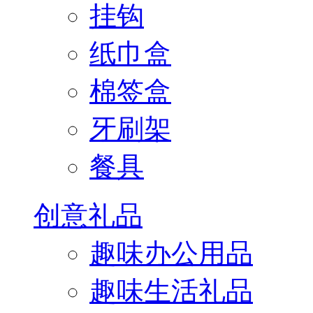
挂钩
纸巾盒
棉签盒
牙刷架
餐具
创意礼品
趣味办公用品
趣味生活礼品