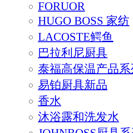
FORUOR
HUGO BOSS 家纺
LACOSTE鳄鱼
巴拉利尼厨具
泰福高保温产品系
易铂厨具新品
香水
沐浴露和洗发水
JOHNBOSS厨具