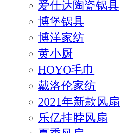
爱仕达陶瓷锅具
博堡锅具
博洋家纺
黄小厨
HOYO毛巾
戴洛伦家纺
2021年新款风扇
乐亿挂脖风扇