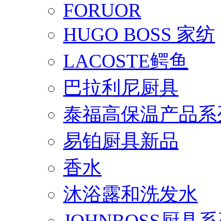
FORUOR
HUGO BOSS 家纺
LACOSTE鳄鱼
巴拉利尼厨具
泰福高保温产品系
易铂厨具新品
香水
沐浴露和洗发水
JOHNBOSS厨具