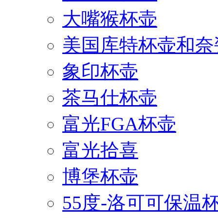
大嘴猴杯壶
美国库特杯壶和奈
象印杯壶
茶马仕杯壶
富光FGA杯壶
富光拾喜
博堡杯壶
55度-洛可可保温