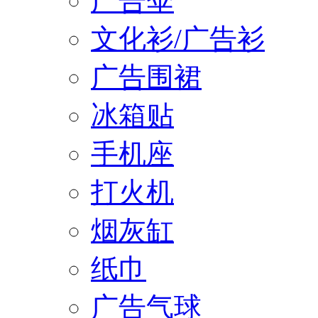
广告伞
文化衫/广告衫
广告围裙
冰箱贴
手机座
打火机
烟灰缸
纸巾
广告气球