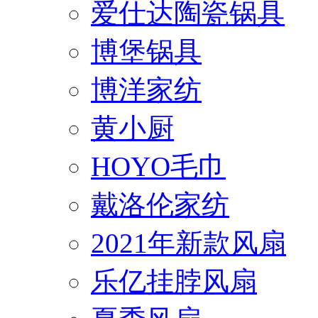
爱仕达陶瓷锅具
博堡锅具
博洋家纺
黄小厨
HOYO毛巾
戴洛伦家纺
2021年新款风扇
乐亿挂脖风扇