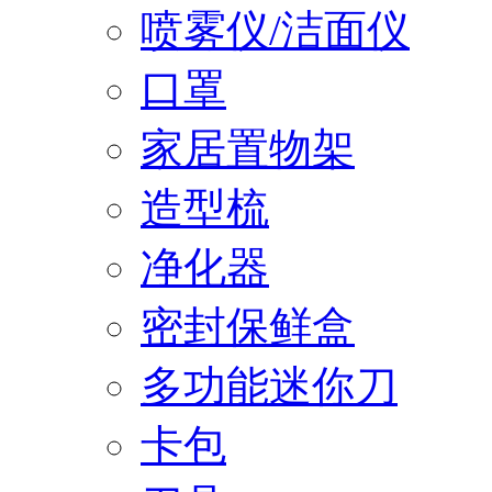
喷雾仪/洁面仪
口罩
家居置物架
造型梳
净化器
密封保鲜盒
多功能迷你刀
卡包