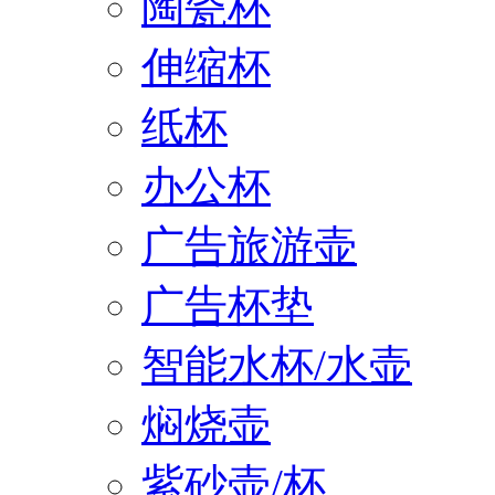
陶瓷杯
伸缩杯
纸杯
办公杯
广告旅游壶
广告杯垫
智能水杯/水壶
焖烧壶
紫砂壶/杯