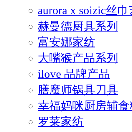
aurora x soiz
赫曼德厨具系列
富安娜家纺
大嘴猴产品系列
ilove 品牌产品
膳魔师锅具刀具
幸福妈咪厨房辅食
罗莱家纺