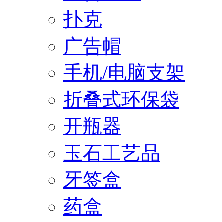
扑克
广告帽
手机/电脑支架
折叠式环保袋
开瓶器
玉石工艺品
牙签盒
药盒