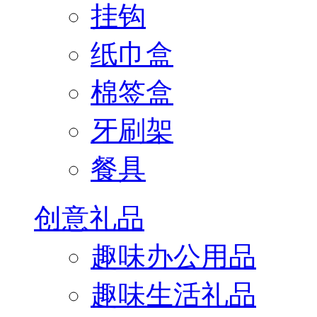
挂钩
纸巾盒
棉签盒
牙刷架
餐具
创意礼品
趣味办公用品
趣味生活礼品