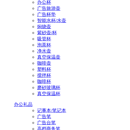
办公杯
广告旅游壶
广告杯垫
智能水杯/水壶
焖烧壶
紫砂壶/杯
吸管杯
泡茶杯
净水壶
真空保温壶
咖啡壶
塑料杯
搅拌杯
咖啡杯
磨砂玻璃杯
真空保温杯
办公礼品
记事本/笔记本
广告笔
广告台笔
高档商务笔