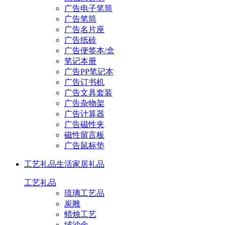
广告电子笔筒
广告笔筒
广告名片座
广告纸砖
广告便签本/盒
笔记本册
广告PP笔记本
广告订书机
广告文具套装
广告杂物架
广告计算器
广告磁性夹
磁性留言板
广告鼠标垫
工艺礼品
生活家居礼品
工艺礼品
琉璃工艺品
炭雕
蜡烛工艺
绒沙金