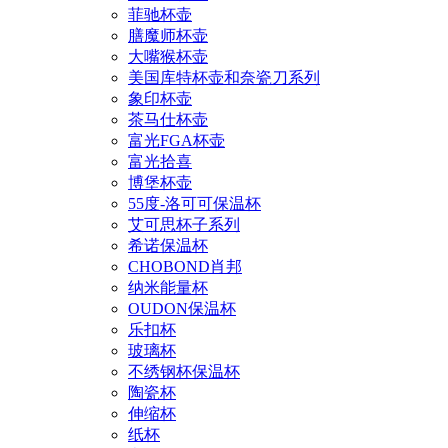
菲驰杯壶
膳魔师杯壶
大嘴猴杯壶
美国库特杯壶和奈瓷刀系列
象印杯壶
茶马仕杯壶
富光FGA杯壶
富光拾喜
博堡杯壶
55度-洛可可保温杯
艾可思杯子系列
希诺保温杯
CHOBOND肖邦
纳米能量杯
OUDON保温杯
乐扣杯
玻璃杯
不绣钢杯保温杯
陶瓷杯
伸缩杯
纸杯