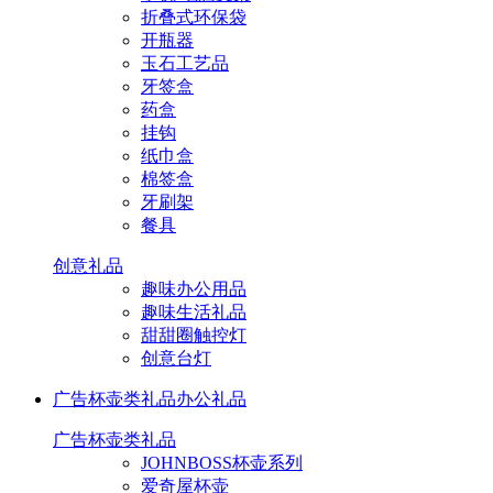
折叠式环保袋
开瓶器
玉石工艺品
牙签盒
药盒
挂钩
纸巾盒
棉签盒
牙刷架
餐具
创意礼品
趣味办公用品
趣味生活礼品
甜甜圈触控灯
创意台灯
广告杯壶类礼品
办公礼品
广告杯壶类礼品
JOHNBOSS杯壶系列
爱奇屋杯壶