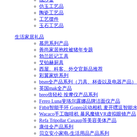
仿玉工艺品
陶瓷工艺品
工艺摆件
玉石工艺品
生活家居礼品
慕思系列产品
善尚家居抱枕被猪年专题
勃兰匠记工具
艾铂赫厨具
西屋、科客、外交官新品推荐
彩翼家纺系列
btsm全产品系列（刀具、杯壶以及电器产品）
英国mak全产品
breo倍轻松 按摩仪产品系列
Fereo Luna斐珞尔露娜品牌洁面仪产品
Fitbit智能手环 Gopro运动相机 麦开嘿逗智
Wacaco手工咖啡机 暴风魔镜VR虚拟眼镜产品
Refa Tripollar Caxaup等美容美体产品
康佳全产品系列
贝立安小家电-生活用品产品系列