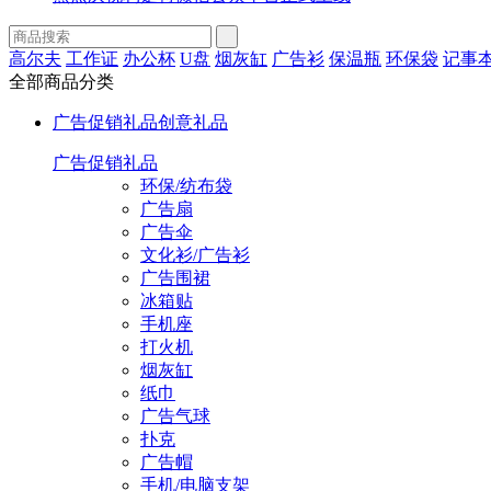
高尔夫
工作证
办公杯
U盘
烟灰缸
广告衫
保温瓶
环保袋
记事
全部商品分类
广告促销礼品
创意礼品
广告促销礼品
环保/纺布袋
广告扇
广告伞
文化衫/广告衫
广告围裙
冰箱贴
手机座
打火机
烟灰缸
纸巾
广告气球
扑克
广告帽
手机/电脑支架