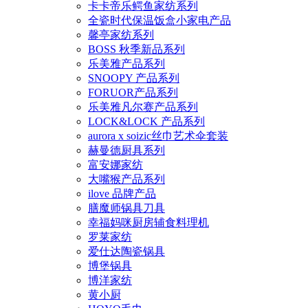
卡卡帝乐鳄鱼家纺系列
全瓷时代保温饭盒小家电产品
馨亭家纺系列
BOSS 秋季新品系列
乐美雅产品系列
SNOOPY 产品系列
FORUOR产品系列
乐美雅凡尔赛产品系列
LOCK&LOCK 产品系列
aurora x soizic丝巾艺术伞套装
赫曼德厨具系列
富安娜家纺
大嘴猴产品系列
ilove 品牌产品
膳魔师锅具刀具
幸福妈咪厨房辅食料理机
罗莱家纺
爱仕达陶瓷锅具
博堡锅具
博洋家纺
黄小厨