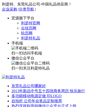
利是特、东莞礼品公司-中国礼品供应商！
企业采购
|
分类导航
|
宏源旗下平台
利是特官网
台挂历网
轮历网
利是特礼品
手机端
扫一扫访问手机端
微信公众平台
扫一扫关注利是特礼品
东莞礼品公司哪家好
2013年新品中号五十四张商务周历 快乐旅行
多功能移动电源定做 印LOGO
自拍杆 公司年会奖品定制推荐
热烈庆祝利是特微信公众平台正式上线