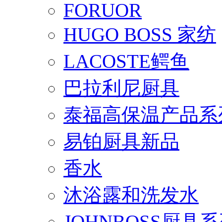
FORUOR
HUGO BOSS 家纺
LACOSTE鳄鱼
巴拉利尼厨具
泰福高保温产品系
易铂厨具新品
香水
沐浴露和洗发水
JOHNBOSS厨具