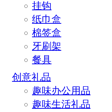
挂钩
纸巾盒
棉签盒
牙刷架
餐具
创意礼品
趣味办公用品
趣味生活礼品