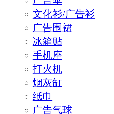
广告伞
文化衫/广告衫
广告围裙
冰箱贴
手机座
打火机
烟灰缸
纸巾
广告气球