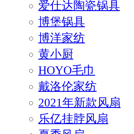
爱仕达陶瓷锅具
博堡锅具
博洋家纺
黄小厨
HOYO毛巾
戴洛伦家纺
2021年新款风扇
乐亿挂脖风扇