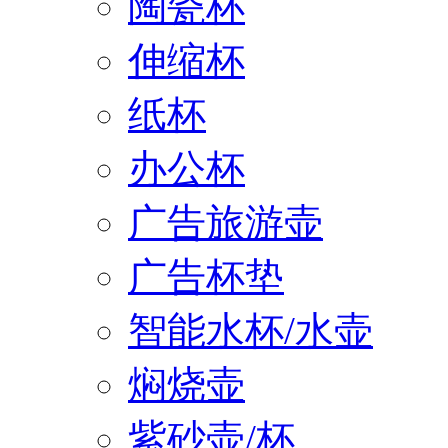
陶瓷杯
伸缩杯
纸杯
办公杯
广告旅游壶
广告杯垫
智能水杯/水壶
焖烧壶
紫砂壶/杯