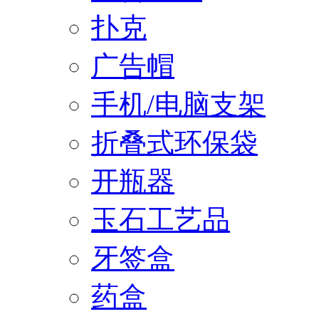
扑克
广告帽
手机/电脑支架
折叠式环保袋
开瓶器
玉石工艺品
牙签盒
药盒