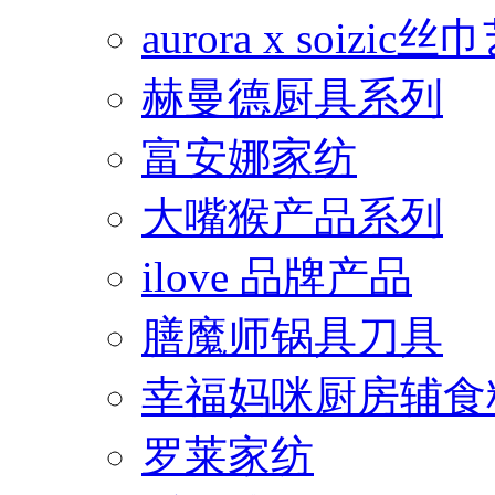
aurora x soiz
赫曼德厨具系列
富安娜家纺
大嘴猴产品系列
ilove 品牌产品
膳魔师锅具刀具
幸福妈咪厨房辅食
罗莱家纺