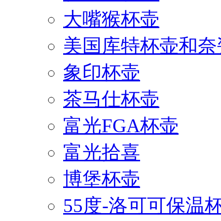
大嘴猴杯壶
美国库特杯壶和奈
象印杯壶
茶马仕杯壶
富光FGA杯壶
富光拾喜
博堡杯壶
55度-洛可可保温