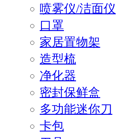
喷雾仪/洁面仪
口罩
家居置物架
造型梳
净化器
密封保鲜盒
多功能迷你刀
卡包