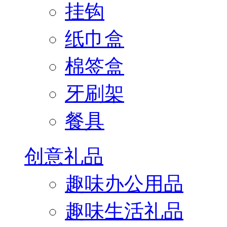
挂钩
纸巾盒
棉签盒
牙刷架
餐具
创意礼品
趣味办公用品
趣味生活礼品