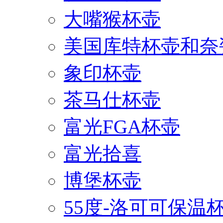
大嘴猴杯壶
美国库特杯壶和奈
象印杯壶
茶马仕杯壶
富光FGA杯壶
富光拾喜
博堡杯壶
55度-洛可可保温