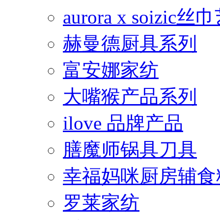
aurora x soiz
赫曼德厨具系列
富安娜家纺
大嘴猴产品系列
ilove 品牌产品
膳魔师锅具刀具
幸福妈咪厨房辅食
罗莱家纺