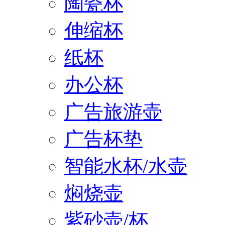
陶瓷杯
伸缩杯
纸杯
办公杯
广告旅游壶
广告杯垫
智能水杯/水壶
焖烧壶
紫砂壶/杯