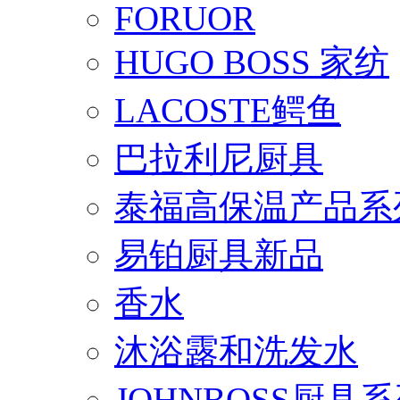
FORUOR
HUGO BOSS 家纺
LACOSTE鳄鱼
巴拉利尼厨具
泰福高保温产品系
易铂厨具新品
香水
沐浴露和洗发水
JOHNBOSS厨具