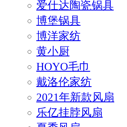
爱仕达陶瓷锅具
博堡锅具
博洋家纺
黄小厨
HOYO毛巾
戴洛伦家纺
2021年新款风扇
乐亿挂脖风扇