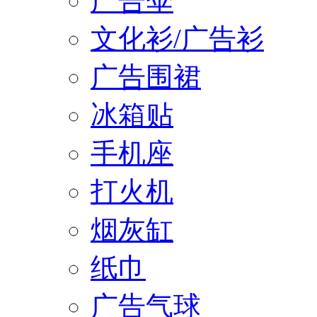
广告伞
文化衫/广告衫
广告围裙
冰箱贴
手机座
打火机
烟灰缸
纸巾
广告气球