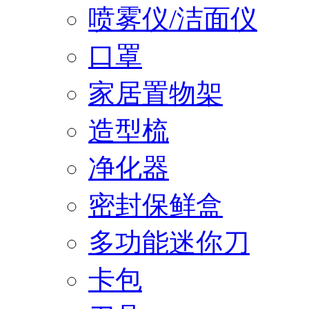
喷雾仪/洁面仪
口罩
家居置物架
造型梳
净化器
密封保鲜盒
多功能迷你刀
卡包