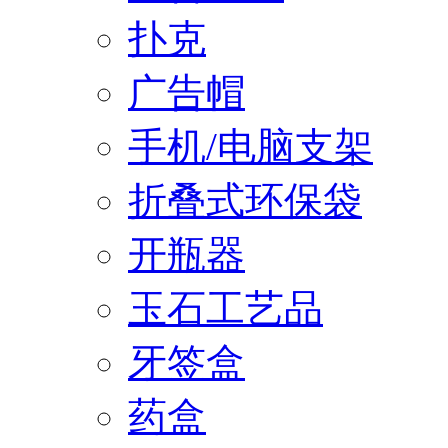
扑克
广告帽
手机/电脑支架
折叠式环保袋
开瓶器
玉石工艺品
牙签盒
药盒