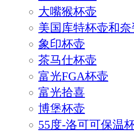
大嘴猴杯壶
美国库特杯壶和奈
象印杯壶
茶马仕杯壶
富光FGA杯壶
富光拾喜
博堡杯壶
55度-洛可可保温