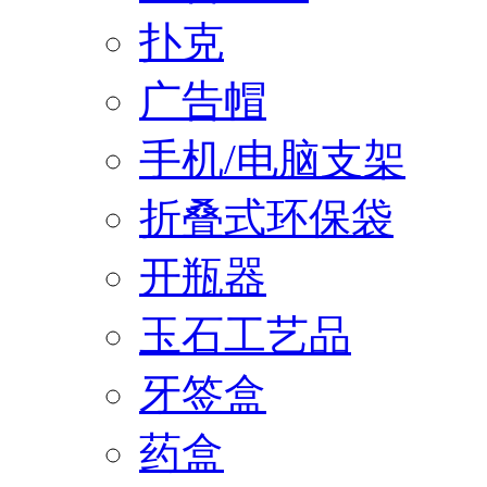
扑克
广告帽
手机/电脑支架
折叠式环保袋
开瓶器
玉石工艺品
牙签盒
药盒