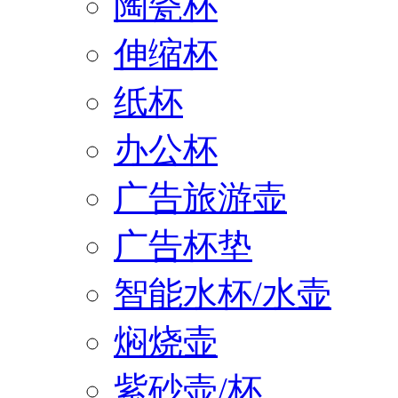
陶瓷杯
伸缩杯
纸杯
办公杯
广告旅游壶
广告杯垫
智能水杯/水壶
焖烧壶
紫砂壶/杯