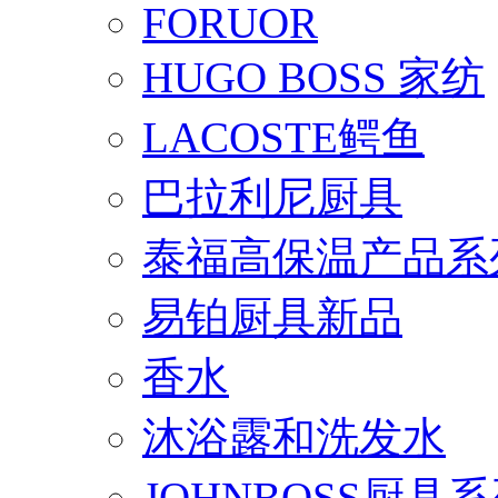
FORUOR
HUGO BOSS 家纺
LACOSTE鳄鱼
巴拉利尼厨具
泰福高保温产品系
易铂厨具新品
香水
沐浴露和洗发水
JOHNBOSS厨具