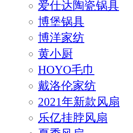
爱仕达陶瓷锅具
博堡锅具
博洋家纺
黄小厨
HOYO毛巾
戴洛伦家纺
2021年新款风扇
乐亿挂脖风扇