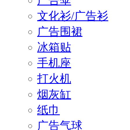
广告伞
文化衫/广告衫
广告围裙
冰箱贴
手机座
打火机
烟灰缸
纸巾
广告气球