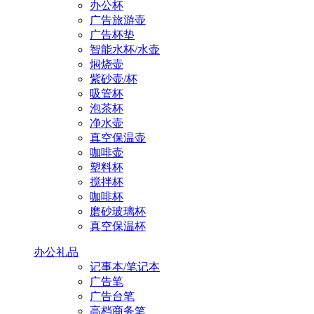
办公杯
广告旅游壶
广告杯垫
智能水杯/水壶
焖烧壶
紫砂壶/杯
吸管杯
泡茶杯
净水壶
真空保温壶
咖啡壶
塑料杯
搅拌杯
咖啡杯
磨砂玻璃杯
真空保温杯
办公礼品
记事本/笔记本
广告笔
广告台笔
高档商务笔