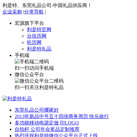
利是特、东莞礼品公司-中国礼品供应商！
企业采购
|
分类导航
|
宏源旗下平台
利是特官网
台挂历网
轮历网
利是特礼品
手机端
扫一扫访问手机端
微信公众平台
扫一扫关注利是特礼品
东莞礼品公司哪家好
2013年新品中号五十四张商务周历 快乐旅行
多功能移动电源定做 印LOGO
自拍杆 公司年会奖品定制推荐
热烈庆祝利是特微信公众平台正式上线