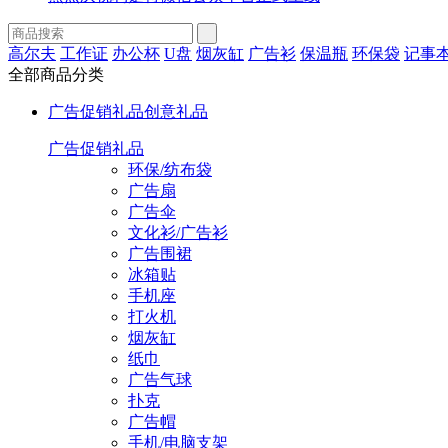
高尔夫
工作证
办公杯
U盘
烟灰缸
广告衫
保温瓶
环保袋
记事
全部商品分类
广告促销礼品
创意礼品
广告促销礼品
环保/纺布袋
广告扇
广告伞
文化衫/广告衫
广告围裙
冰箱贴
手机座
打火机
烟灰缸
纸巾
广告气球
扑克
广告帽
手机/电脑支架