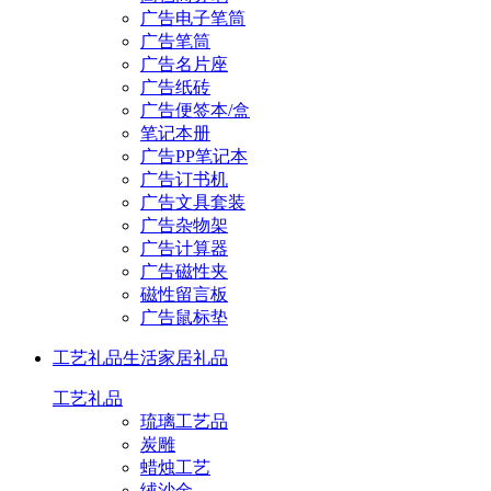
广告电子笔筒
广告笔筒
广告名片座
广告纸砖
广告便签本/盒
笔记本册
广告PP笔记本
广告订书机
广告文具套装
广告杂物架
广告计算器
广告磁性夹
磁性留言板
广告鼠标垫
工艺礼品
生活家居礼品
工艺礼品
琉璃工艺品
炭雕
蜡烛工艺
绒沙金