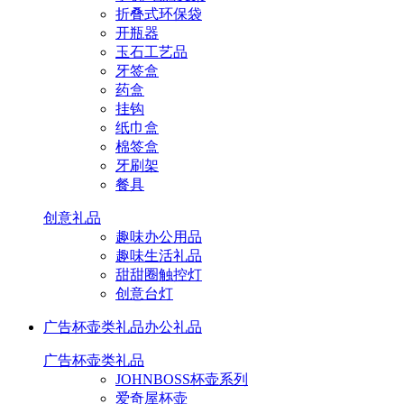
折叠式环保袋
开瓶器
玉石工艺品
牙签盒
药盒
挂钩
纸巾盒
棉签盒
牙刷架
餐具
创意礼品
趣味办公用品
趣味生活礼品
甜甜圈触控灯
创意台灯
广告杯壶类礼品
办公礼品
广告杯壶类礼品
JOHNBOSS杯壶系列
爱奇屋杯壶