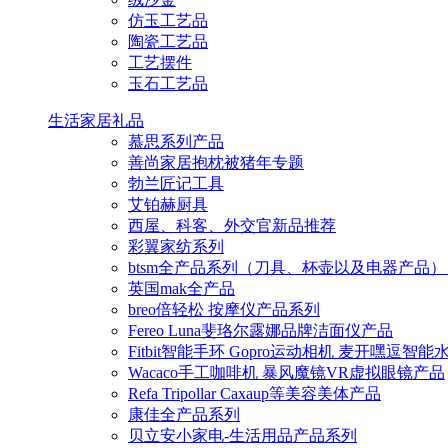
仿玉工艺品
陶瓷工艺品
工艺摆件
玉石工艺品
生活家居礼品
慕思系列产品
善尚家居抱枕被猪年专题
勃兰匠记工具
艾铂赫厨具
西屋、科客、外交官新品推荐
彩翼家纺系列
btsm全产品系列（刀具、杯壶以及电器产品）
英国mak全产品
breo倍轻松 按摩仪产品系列
Fereo Luna斐珞尔露娜品牌洁面仪产品
Fitbit智能手环 Gopro运动相机 麦开嘿逗智
Wacaco手工咖啡机 暴风魔镜VR虚拟眼镜产品
Refa Tripollar Caxaup等美容美体产品
康佳全产品系列
贝立安小家电-生活用品产品系列