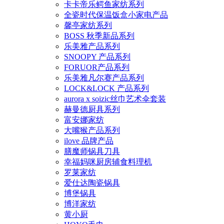
卡卡帝乐鳄鱼家纺系列
全瓷时代保温饭盒小家电产品
馨亭家纺系列
BOSS 秋季新品系列
乐美雅产品系列
SNOOPY 产品系列
FORUOR产品系列
乐美雅凡尔赛产品系列
LOCK&LOCK 产品系列
aurora x soizic丝巾艺术伞套装
赫曼德厨具系列
富安娜家纺
大嘴猴产品系列
ilove 品牌产品
膳魔师锅具刀具
幸福妈咪厨房辅食料理机
罗莱家纺
爱仕达陶瓷锅具
博堡锅具
博洋家纺
黄小厨