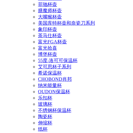
菲驰杯壶
膳魔师杯壶
大嘴猴杯壶
美国库特杯壶和奈瓷刀系列
象印杯壶
茶马仕杯壶
富光FGA杯壶
富光拾喜
博堡杯壶
55度-洛可可保温杯
艾可思杯子系列
希诺保温杯
CHOBOND肖邦
纳米能量杯
OUDON保温杯
乐扣杯
玻璃杯
不绣钢杯保温杯
陶瓷杯
伸缩杯
纸杯