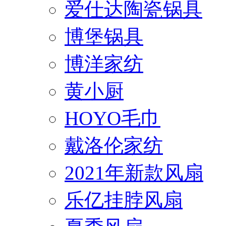
爱仕达陶瓷锅具
博堡锅具
博洋家纺
黄小厨
HOYO毛巾
戴洛伦家纺
2021年新款风扇
乐亿挂脖风扇