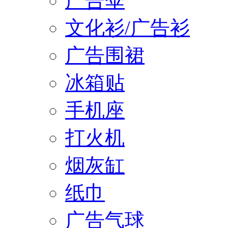
广告伞
文化衫/广告衫
广告围裙
冰箱贴
手机座
打火机
烟灰缸
纸巾
广告气球