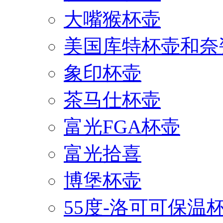
大嘴猴杯壶
美国库特杯壶和奈
象印杯壶
茶马仕杯壶
富光FGA杯壶
富光拾喜
博堡杯壶
55度-洛可可保温