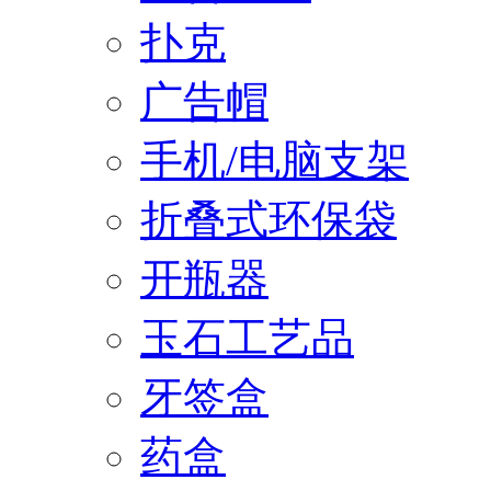
扑克
广告帽
手机/电脑支架
折叠式环保袋
开瓶器
玉石工艺品
牙签盒
药盒