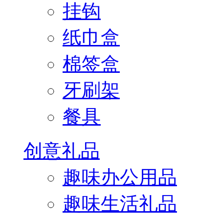
挂钩
纸巾盒
棉签盒
牙刷架
餐具
创意礼品
趣味办公用品
趣味生活礼品