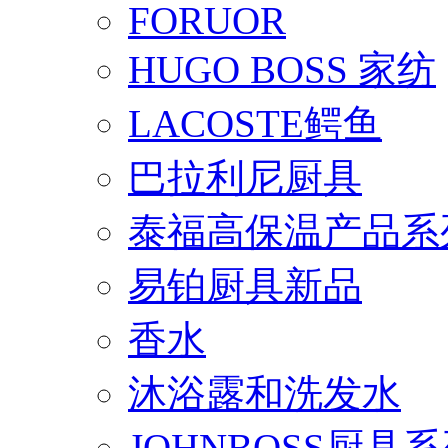
FORUOR
HUGO BOSS 家纺
LACOSTE鳄鱼
巴拉利尼厨具
泰福高保温产品系
易铂厨具新品
香水
沐浴露和洗发水
JOHNBOSS厨具