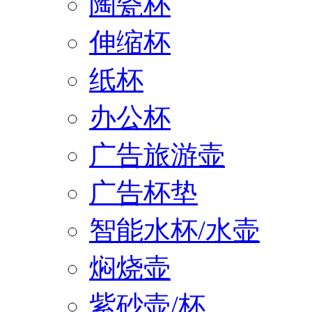
陶瓷杯
伸缩杯
纸杯
办公杯
广告旅游壶
广告杯垫
智能水杯/水壶
焖烧壶
紫砂壶/杯