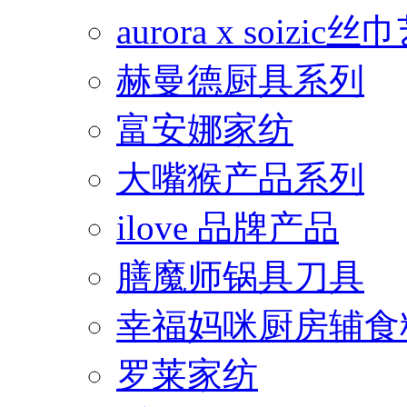
aurora x soiz
赫曼德厨具系列
富安娜家纺
大嘴猴产品系列
ilove 品牌产品
膳魔师锅具刀具
幸福妈咪厨房辅食
罗莱家纺