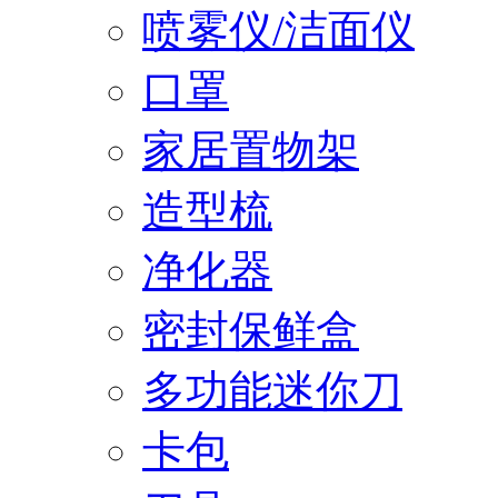
喷雾仪/洁面仪
口罩
家居置物架
造型梳
净化器
密封保鲜盒
多功能迷你刀
卡包