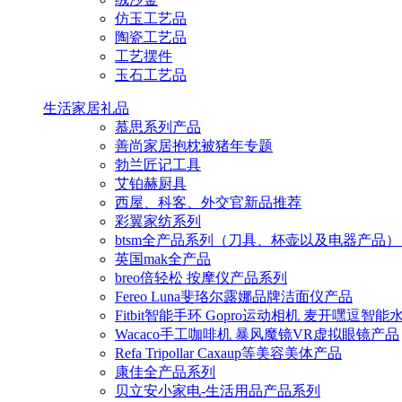
仿玉工艺品
陶瓷工艺品
工艺摆件
玉石工艺品
生活家居礼品
慕思系列产品
善尚家居抱枕被猪年专题
勃兰匠记工具
艾铂赫厨具
西屋、科客、外交官新品推荐
彩翼家纺系列
btsm全产品系列（刀具、杯壶以及电器产品）
英国mak全产品
breo倍轻松 按摩仪产品系列
Fereo Luna斐珞尔露娜品牌洁面仪产品
Fitbit智能手环 Gopro运动相机 麦开嘿逗智
Wacaco手工咖啡机 暴风魔镜VR虚拟眼镜产品
Refa Tripollar Caxaup等美容美体产品
康佳全产品系列
贝立安小家电-生活用品产品系列