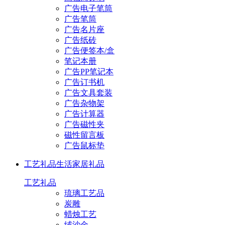
广告电子笔筒
广告笔筒
广告名片座
广告纸砖
广告便签本/盒
笔记本册
广告PP笔记本
广告订书机
广告文具套装
广告杂物架
广告计算器
广告磁性夹
磁性留言板
广告鼠标垫
工艺礼品
生活家居礼品
工艺礼品
琉璃工艺品
炭雕
蜡烛工艺
绒沙金