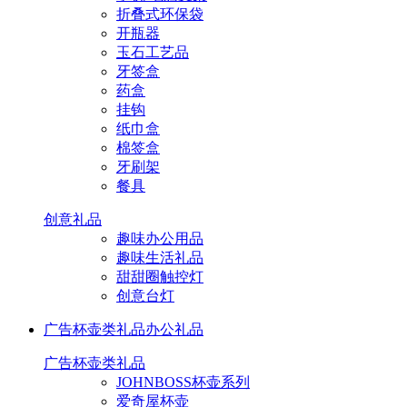
折叠式环保袋
开瓶器
玉石工艺品
牙签盒
药盒
挂钩
纸巾盒
棉签盒
牙刷架
餐具
创意礼品
趣味办公用品
趣味生活礼品
甜甜圈触控灯
创意台灯
广告杯壶类礼品
办公礼品
广告杯壶类礼品
JOHNBOSS杯壶系列
爱奇屋杯壶