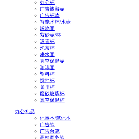
办公杯
广告旅游壶
广告杯垫
智能水杯/水壶
焖烧壶
紫砂壶/杯
吸管杯
泡茶杯
净水壶
真空保温壶
咖啡壶
塑料杯
搅拌杯
咖啡杯
磨砂玻璃杯
真空保温杯
办公礼品
记事本/笔记本
广告笔
广告台笔
高档商务笔