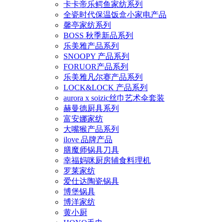
卡卡帝乐鳄鱼家纺系列
全瓷时代保温饭盒小家电产品
馨亭家纺系列
BOSS 秋季新品系列
乐美雅产品系列
SNOOPY 产品系列
FORUOR产品系列
乐美雅凡尔赛产品系列
LOCK&LOCK 产品系列
aurora x soizic丝巾艺术伞套装
赫曼德厨具系列
富安娜家纺
大嘴猴产品系列
ilove 品牌产品
膳魔师锅具刀具
幸福妈咪厨房辅食料理机
罗莱家纺
爱仕达陶瓷锅具
博堡锅具
博洋家纺
黄小厨