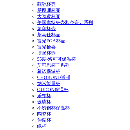
菲驰杯壶
膳魔师杯壶
大嘴猴杯壶
美国库特杯壶和奈瓷刀系列
象印杯壶
茶马仕杯壶
富光FGA杯壶
富光拾喜
博堡杯壶
55度-洛可可保温杯
艾可思杯子系列
希诺保温杯
CHOBOND肖邦
纳米能量杯
OUDON保温杯
乐扣杯
玻璃杯
不绣钢杯保温杯
陶瓷杯
伸缩杯
纸杯