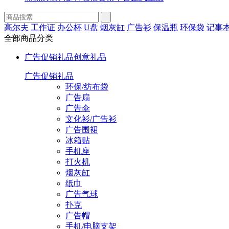
高尔夫
工作证
办公杯
U盘
烟灰缸
广告衫
保温瓶
环保袋
记事
全部商品分类
广告促销礼品
创意礼品
广告促销礼品
环保/纺布袋
广告扇
广告伞
文化衫/广告衫
广告围裙
冰箱贴
手机座
打火机
烟灰缸
纸巾
广告气球
扑克
广告帽
手机/电脑支架