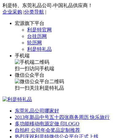
利是特、东莞礼品公司-中国礼品供应商！
企业采购
|
分类导航
|
宏源旗下平台
利是特官网
台挂历网
轮历网
利是特礼品
手机端
扫一扫访问手机端
微信公众平台
扫一扫关注利是特礼品
东莞礼品公司哪家好
2013年新品中号五十四张商务周历 快乐旅行
多功能移动电源定做 印LOGO
自拍杆 公司年会奖品定制推荐
热烈庆祝利是特微信公众平台正式上线