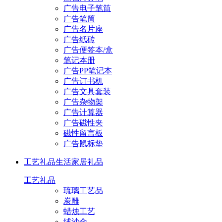
广告电子笔筒
广告笔筒
广告名片座
广告纸砖
广告便签本/盒
笔记本册
广告PP笔记本
广告订书机
广告文具套装
广告杂物架
广告计算器
广告磁性夹
磁性留言板
广告鼠标垫
工艺礼品
生活家居礼品
工艺礼品
琉璃工艺品
炭雕
蜡烛工艺
绒沙金