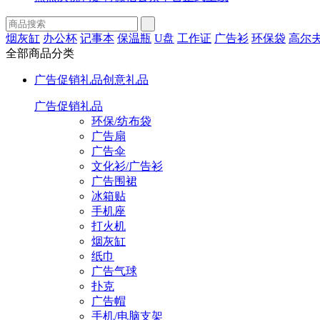
烟灰缸
办公杯
记事本
保温瓶
U盘
工作证
广告衫
环保袋
高尔
全部商品分类
广告促销礼品
创意礼品
广告促销礼品
环保/纺布袋
广告扇
广告伞
文化衫/广告衫
广告围裙
冰箱贴
手机座
打火机
烟灰缸
纸巾
广告气球
扑克
广告帽
手机/电脑支架