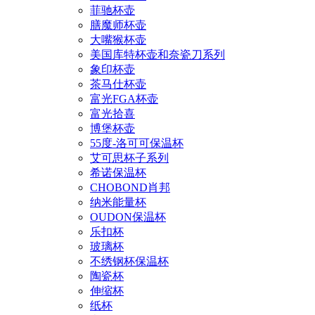
菲驰杯壶
膳魔师杯壶
大嘴猴杯壶
美国库特杯壶和奈瓷刀系列
象印杯壶
茶马仕杯壶
富光FGA杯壶
富光拾喜
博堡杯壶
55度-洛可可保温杯
艾可思杯子系列
希诺保温杯
CHOBOND肖邦
纳米能量杯
OUDON保温杯
乐扣杯
玻璃杯
不绣钢杯保温杯
陶瓷杯
伸缩杯
纸杯