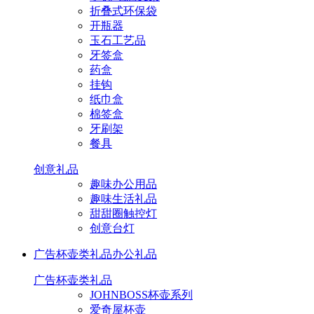
折叠式环保袋
开瓶器
玉石工艺品
牙签盒
药盒
挂钩
纸巾盒
棉签盒
牙刷架
餐具
创意礼品
趣味办公用品
趣味生活礼品
甜甜圈触控灯
创意台灯
广告杯壶类礼品
办公礼品
广告杯壶类礼品
JOHNBOSS杯壶系列
爱奇屋杯壶