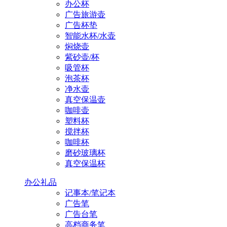
办公杯
广告旅游壶
广告杯垫
智能水杯/水壶
焖烧壶
紫砂壶/杯
吸管杯
泡茶杯
净水壶
真空保温壶
咖啡壶
塑料杯
搅拌杯
咖啡杯
磨砂玻璃杯
真空保温杯
办公礼品
记事本/笔记本
广告笔
广告台笔
高档商务笔