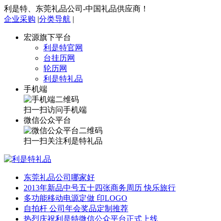
利是特、东莞礼品公司-中国礼品供应商！
企业采购
|
分类导航
|
宏源旗下平台
利是特官网
台挂历网
轮历网
利是特礼品
手机端
扫一扫访问手机端
微信公众平台
扫一扫关注利是特礼品
东莞礼品公司哪家好
2013年新品中号五十四张商务周历 快乐旅行
多功能移动电源定做 印LOGO
自拍杆 公司年会奖品定制推荐
热烈庆祝利是特微信公众平台正式上线