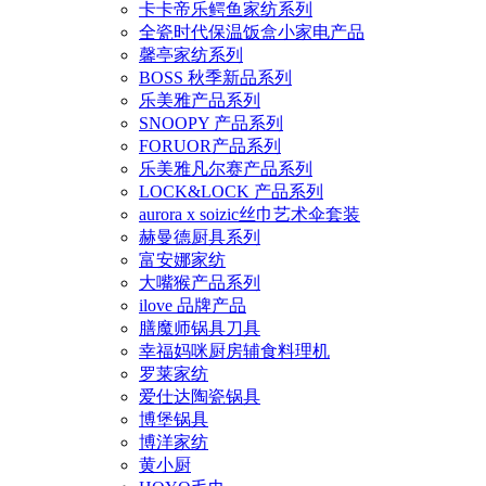
卡卡帝乐鳄鱼家纺系列
全瓷时代保温饭盒小家电产品
馨亭家纺系列
BOSS 秋季新品系列
乐美雅产品系列
SNOOPY 产品系列
FORUOR产品系列
乐美雅凡尔赛产品系列
LOCK&LOCK 产品系列
aurora x soizic丝巾艺术伞套装
赫曼德厨具系列
富安娜家纺
大嘴猴产品系列
ilove 品牌产品
膳魔师锅具刀具
幸福妈咪厨房辅食料理机
罗莱家纺
爱仕达陶瓷锅具
博堡锅具
博洋家纺
黄小厨