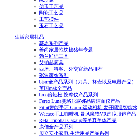
仿玉工艺品
陶瓷工艺品
工艺摆件
玉石工艺品
生活家居礼品
慕思系列产品
善尚家居抱枕被猪年专题
勃兰匠记工具
艾铂赫厨具
西屋、科客、外交官新品推荐
彩翼家纺系列
btsm全产品系列（刀具、杯壶以及电器产品）
英国mak全产品
breo倍轻松 按摩仪产品系列
Fereo Luna斐珞尔露娜品牌洁面仪产品
Fitbit智能手环 Gopro运动相机 麦开嘿逗智
Wacaco手工咖啡机 暴风魔镜VR虚拟眼镜产品
Refa Tripollar Caxaup等美容美体产品
康佳全产品系列
贝立安小家电-生活用品产品系列