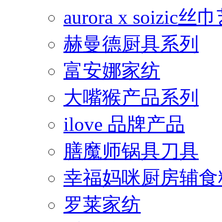
aurora x soiz
赫曼德厨具系列
富安娜家纺
大嘴猴产品系列
ilove 品牌产品
膳魔师锅具刀具
幸福妈咪厨房辅食
罗莱家纺