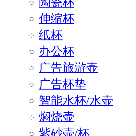
陶瓷杯
伸缩杯
纸杯
办公杯
广告旅游壶
广告杯垫
智能水杯/水壶
焖烧壶
紫砂壶/杯