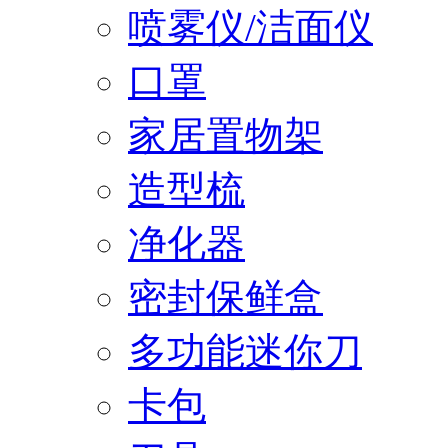
喷雾仪/洁面仪
口罩
家居置物架
造型梳
净化器
密封保鲜盒
多功能迷你刀
卡包