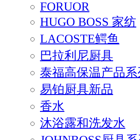
FORUOR
HUGO BOSS 家纺
LACOSTE鳄鱼
巴拉利尼厨具
泰福高保温产品系
易铂厨具新品
香水
沐浴露和洗发水
JOHNBOSS厨具