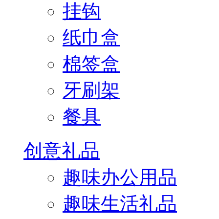
挂钩
纸巾盒
棉签盒
牙刷架
餐具
创意礼品
趣味办公用品
趣味生活礼品