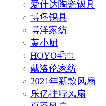
爱仕达陶瓷锅具
博堡锅具
博洋家纺
黄小厨
HOYO毛巾
戴洛伦家纺
2021年新款风扇
乐亿挂脖风扇