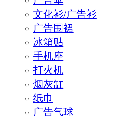
广告伞
文化衫/广告衫
广告围裙
冰箱贴
手机座
打火机
烟灰缸
纸巾
广告气球