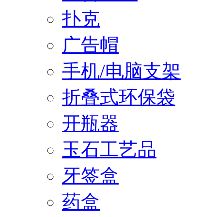
扑克
广告帽
手机/电脑支架
折叠式环保袋
开瓶器
玉石工艺品
牙签盒
药盒