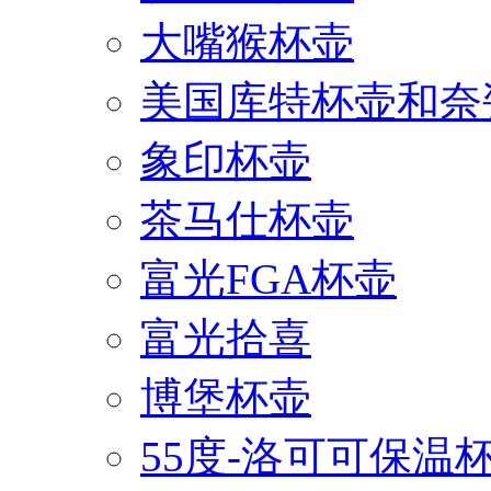
大嘴猴杯壶
美国库特杯壶和奈
象印杯壶
茶马仕杯壶
富光FGA杯壶
富光拾喜
博堡杯壶
55度-洛可可保温