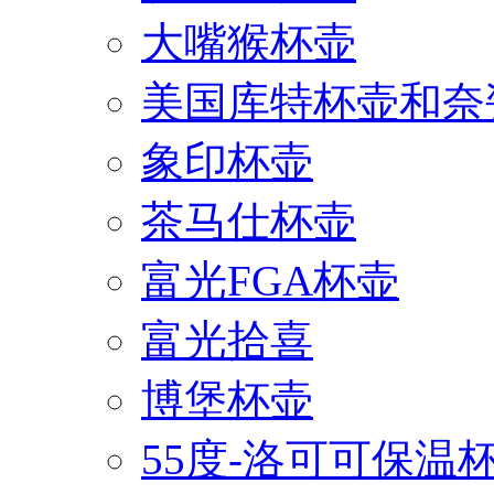
大嘴猴杯壶
美国库特杯壶和奈
象印杯壶
茶马仕杯壶
富光FGA杯壶
富光拾喜
博堡杯壶
55度-洛可可保温