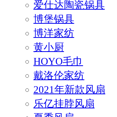
爱仕达陶瓷锅具
博堡锅具
博洋家纺
黄小厨
HOYO毛巾
戴洛伦家纺
2021年新款风扇
乐亿挂脖风扇