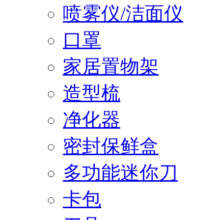
喷雾仪/洁面仪
口罩
家居置物架
造型梳
净化器
密封保鲜盒
多功能迷你刀
卡包