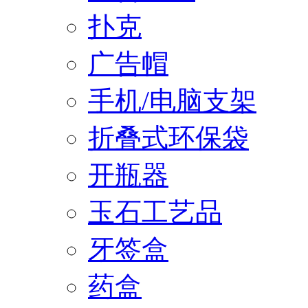
扑克
广告帽
手机/电脑支架
折叠式环保袋
开瓶器
玉石工艺品
牙签盒
药盒