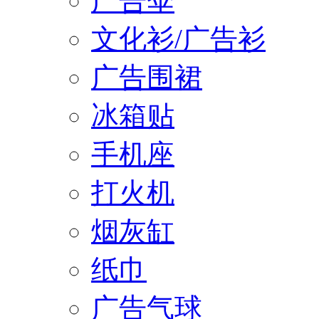
广告伞
文化衫/广告衫
广告围裙
冰箱贴
手机座
打火机
烟灰缸
纸巾
广告气球