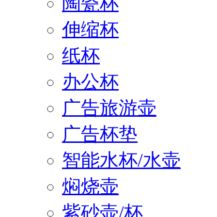
陶瓷杯
伸缩杯
纸杯
办公杯
广告旅游壶
广告杯垫
智能水杯/水壶
焖烧壶
紫砂壶/杯