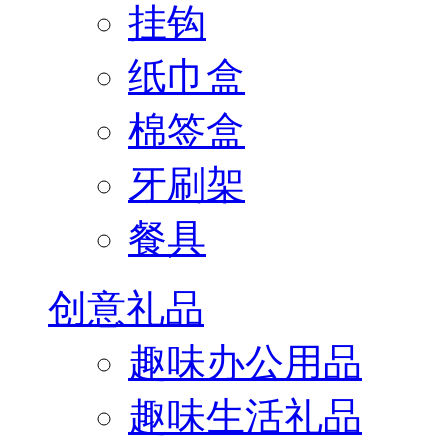
挂钩
纸巾盒
棉签盒
牙刷架
餐具
创意礼品
趣味办公用品
趣味生活礼品