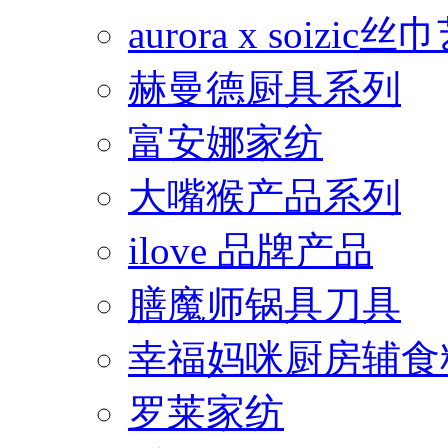
aurora x soiz
赫曼德厨具系列
富安娜家纺
大嘴猴产品系列
ilove 品牌产品
膳魔师锅具刀具
幸福妈咪厨房辅食
罗莱家纺