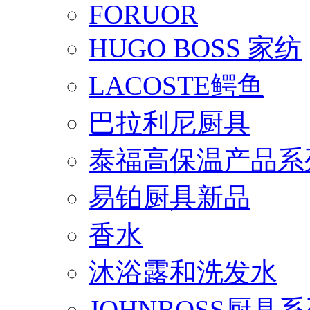
FORUOR
HUGO BOSS 家纺
LACOSTE鳄鱼
巴拉利尼厨具
泰福高保温产品系
易铂厨具新品
香水
沐浴露和洗发水
JOHNBOSS厨具