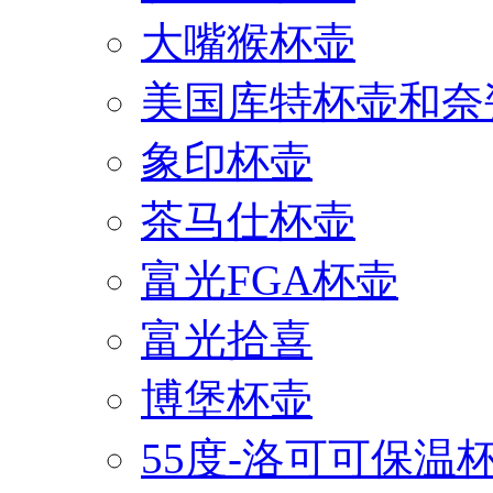
大嘴猴杯壶
美国库特杯壶和奈
象印杯壶
茶马仕杯壶
富光FGA杯壶
富光拾喜
博堡杯壶
55度-洛可可保温