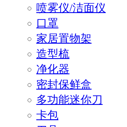
喷雾仪/洁面仪
口罩
家居置物架
造型梳
净化器
密封保鲜盒
多功能迷你刀
卡包