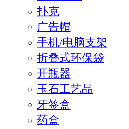
扑克
广告帽
手机/电脑支架
折叠式环保袋
开瓶器
玉石工艺品
牙签盒
药盒