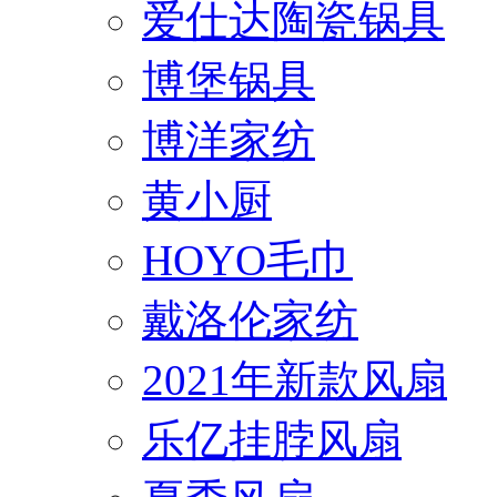
爱仕达陶瓷锅具
博堡锅具
博洋家纺
黄小厨
HOYO毛巾
戴洛伦家纺
2021年新款风扇
乐亿挂脖风扇