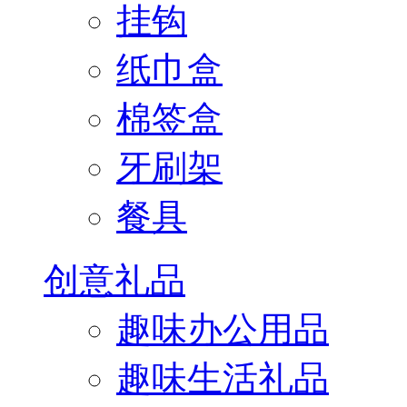
挂钩
纸巾盒
棉签盒
牙刷架
餐具
创意礼品
趣味办公用品
趣味生活礼品