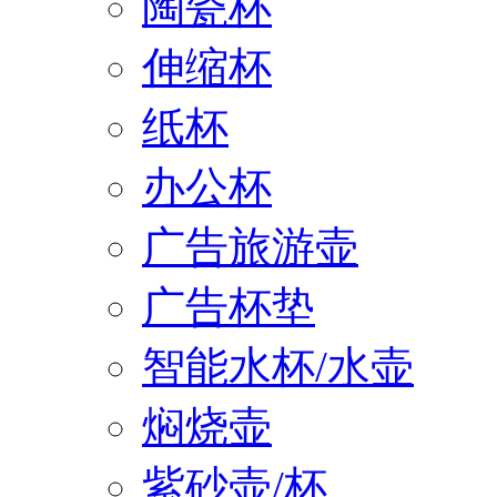
陶瓷杯
伸缩杯
纸杯
办公杯
广告旅游壶
广告杯垫
智能水杯/水壶
焖烧壶
紫砂壶/杯