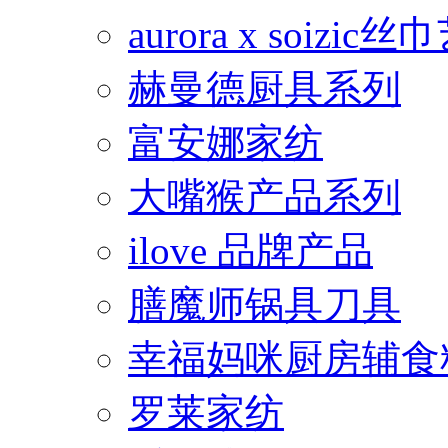
aurora x soiz
赫曼德厨具系列
富安娜家纺
大嘴猴产品系列
ilove 品牌产品
膳魔师锅具刀具
幸福妈咪厨房辅食
罗莱家纺