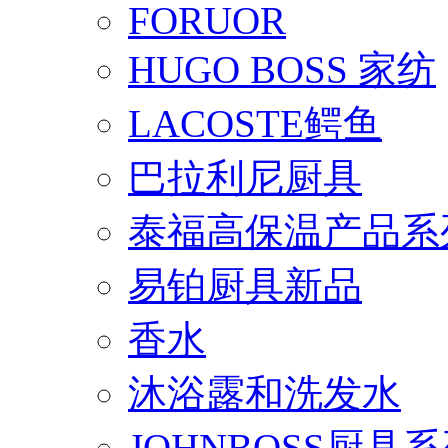
FORUOR
HUGO BOSS 家纺
LACOSTE鳄鱼
巴拉利尼厨具
泰福高保温产品系
易铂厨具新品
香水
沐浴露和洗发水
JOHNBOSS厨具