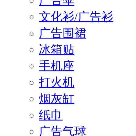
广告伞
文化衫/广告衫
广告围裙
冰箱贴
手机座
打火机
烟灰缸
纸巾
广告气球