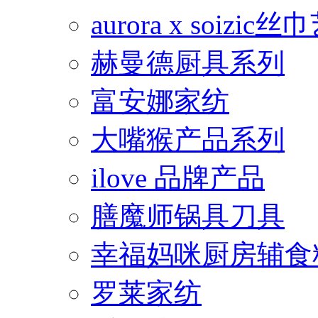
aurora x soiz
赫曼德厨具系列
富安娜家纺
大嘴猴产品系列
ilove 品牌产品
膳魔师锅具刀具
幸福妈咪厨房辅食
罗莱家纺