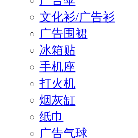
广告伞
文化衫/广告衫
广告围裙
冰箱贴
手机座
打火机
烟灰缸
纸巾
广告气球