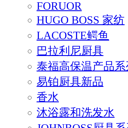
FORUOR
HUGO BOSS 家纺
LACOSTE鳄鱼
巴拉利尼厨具
泰福高保温产品系
易铂厨具新品
香水
沐浴露和洗发水
JOHNBOSS厨具