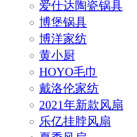
爱仕达陶瓷锅具
博堡锅具
博洋家纺
黄小厨
HOYO毛巾
戴洛伦家纺
2021年新款风扇
乐亿挂脖风扇