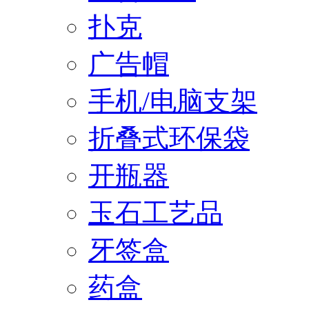
扑克
广告帽
手机/电脑支架
折叠式环保袋
开瓶器
玉石工艺品
牙签盒
药盒