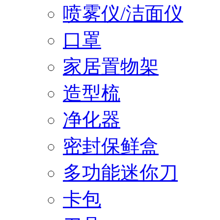
喷雾仪/洁面仪
口罩
家居置物架
造型梳
净化器
密封保鲜盒
多功能迷你刀
卡包