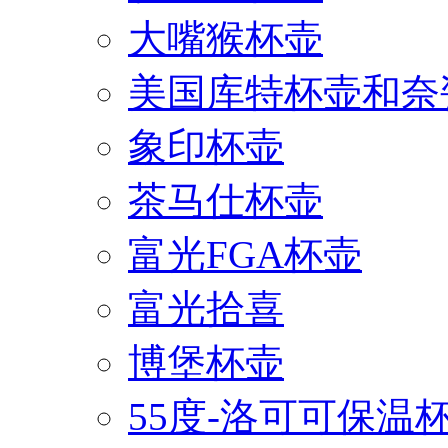
大嘴猴杯壶
美国库特杯壶和奈
象印杯壶
茶马仕杯壶
富光FGA杯壶
富光拾喜
博堡杯壶
55度-洛可可保温