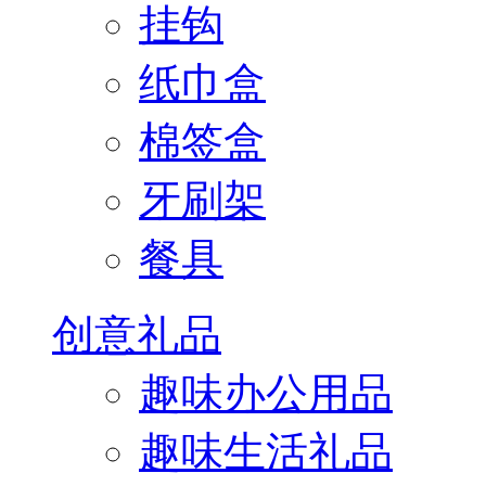
挂钩
纸巾盒
棉签盒
牙刷架
餐具
创意礼品
趣味办公用品
趣味生活礼品