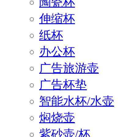
陶瓷杯
伸缩杯
纸杯
办公杯
广告旅游壶
广告杯垫
智能水杯/水壶
焖烧壶
紫砂壶/杯